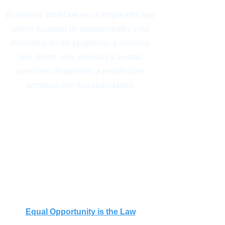
El sistema WorkOne es un empleador que
ofrece igualdad de oportunidades y no
discrimina en los programas y servicios
que ofrece. Hay servicios y ayudas
auxiliares disponibles a pedido para
personas con discapacidades.
TTY
317-234-3535
Relay Indiana
1-800-743-3333
For Spanish call
1-800-743-4869
Free language interpretation and
translation services are also available
upon request.
Equal Opportunity is the Law