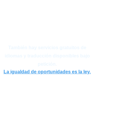
If you believe you have been subjected
to discrimination, please contact:
Barbara White
barabara.white@NIWB.org
También hay servicios gratuitos de
idiomas y traducción disponibles bajo
petición.
La igualdad de oportunidades es la ley.
Si cree que ha sido objeto de
discriminación, comuníquese con:
Bárbara Blanca
bwhite@gotoworkone.com
Al servicio del sistema de fuerza laboral de los 5 condados del