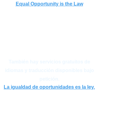
Equal Opportunity is the Law
If you believe you have been subjected
to discrimination, please contact:
Barbara White
barabara.white@NIWB.org
También hay servicios gratuitos de
idiomas y traducción disponibles bajo
petición.
La igualdad de oportunidades es la ley.
Si cree que ha sido objeto de
discriminación, comuníquese con:
Bárbara Blanca
bwhite@gotoworkone.com