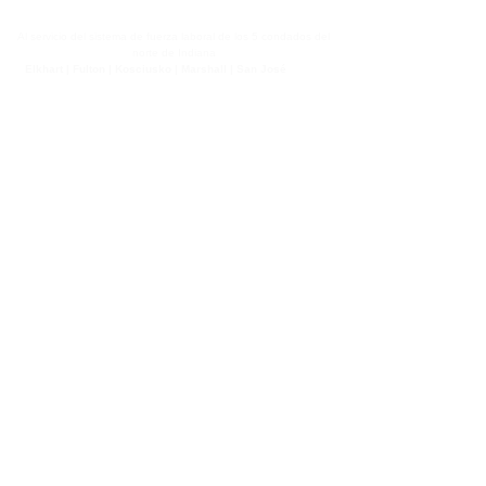
Al servicio del sistema de fuerza laboral de los 5 condados del
norte de Indiana
Elkhart | Fulton | Kosciusko | Marshall | San José