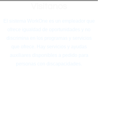
Visítanos
El sistema WorkOne es un empleador que
ofrece igualdad de oportunidades y no
discrimina en los programas y servicios
que ofrece. Hay servicios y ayudas
auxiliares disponibles a pedido para
personas con discapacidades.
TTY
317-234-3535
Relay Indiana
1-800-743-3333
For Spanish call
1-800-743-4869
Free language interpretation and
translation services are also available
upon request.