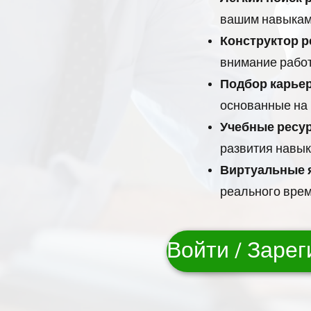
вашим навыкам 
Конструктор р
внимание рабо
Подбор карье
основанные на 
Учебные ресу
развития навык
Виртуальные я
реального врем
Войти / Заре