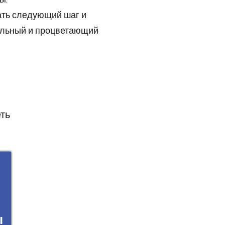
лать следующий шаг и
сильный и процветающий
еть
ы