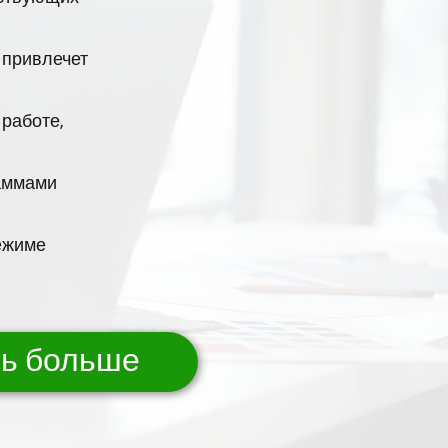
 привлечет
работе,
раммами
ежиме
ть больше