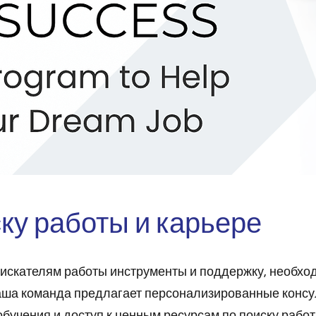
ску работы и карьере
оискателям работы инструменты и поддержку, необхо
аша команда предлагает персонализированные консу
бучения и доступ к ценным ресурсам по поиску работ