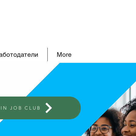
аботодатели
More
IN JOB CLUB