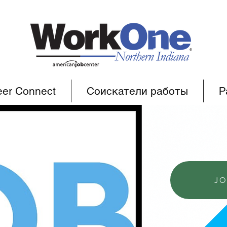
eer Connect
Соискатели работы
Р
JO