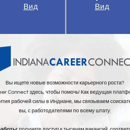
Вид
Вид
Вы ищете новые возможности карьерного роста?
eer Connect здесь, чтобы помочь! Как ведущая платф
ития рабочей силы в Индиане, мы связываем соискате
вы, с работодателями по всему штату.
работы:
получите доступ к тысячам вакансий, соотве