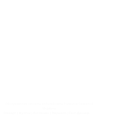
предоставляются по запросу.
Если вы считаете, что подверглись
дискриминации, пожалуйста,
свяжитесь с:
Равные возможности — это закон
Если вы считаете, что подверглись
дискриминации, пожалуйста,
свяжитесь с:
Барбара Уайт
bwhite@gotoworkone.com
Обслуживание системы рабочей силы 5 округов Северной
Индианы
Элкхарт | Фултон | Костюшко | Маршалл | Сент-Джозеф