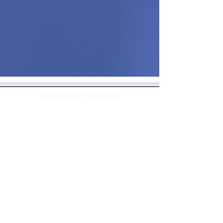
Visitez-nous
WorkOne System est un employeur
garantissant l'égalité des chances et ne
faisant aucune discrimination dans les
programmes et services offerts. Des aides
et services auxiliaires sont disponibles sur
demande pour les personnes
handicapées.