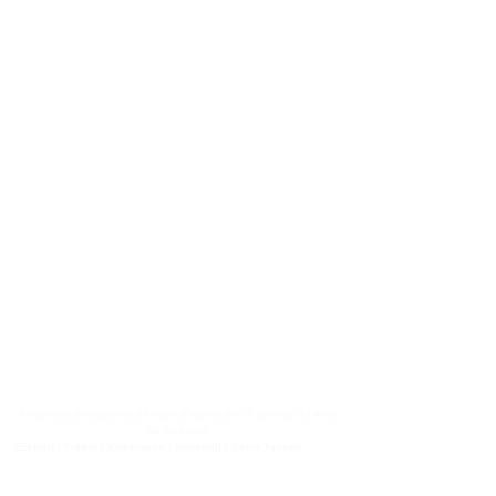
También hay disponibles servicios
gratuitos de interpretación y traducción
de idiomas, previa solicitud.
La igualdad de oportunidades es la ley
Si cree que ha sido objeto de
discriminación, comuníquese con:
Barbara White
barabara.white@NIWB.org
Au service du système de main-d'œuvre des 5 comtés du nord
de l'Indiana
Elkhart | Fulton | Kosciusko | Marshall | Saint-Joseph